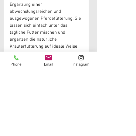
Ergänzung einer
abwechslungsreichen und
ausgewogenen Pferdefütterung. Sie
lassen sich einfach unter das
tägliche Futter mischen und
ergänzen die natürliche
Kräuterfütterung auf ideale Weise.
Zusammensetzung
Phone
Email
Instagram
100 % Rotkleeblüten
Analytische Bestandteile
Analytische Bestandteile liegen
derzeit nicht vor.
Fütterungsempfehlung
Großpferde:
ca. 20–50 g täglich
Kleinpferde / Ponys:
ca. 10–30 g
täglich