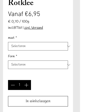
Rotklee
Verkoopprijs
Vanaf
€6,95
€ 0,70
/
100g
€ 0,70
incl.BTW
|
zzgl. Versand
per
100
maat
*
Gram
Form
*
Aantal
*
In winkelwagen