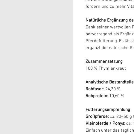
fördern und zu mehr Vita
Natürliche Ergänzung de
Dank seiner wertvollen 
hervorragend als Ergän
Pferdefütterung. Es läss
ergänzt die natürliche K
Zusammensetzung
100 % Thymiankraut
Analytische Bestandteile
Rohfaser:
24,30 %
Rohprotein:
10,60 %
Fütterungsempfehlung
Großpferde:
ca. 20–50 g 
Kleinpferde / Ponys:
ca. 
Einfach unter das täglic