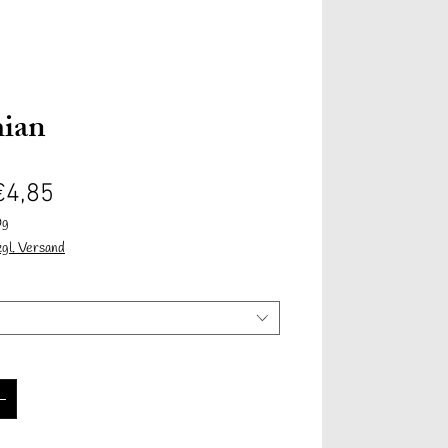
Anmelden
ian
Verkoopprijs
€4,85
0g
zgl. Versand
Informationen
Contact
Mehr