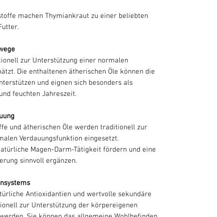
sstoffe machen Thymiankraut zu einer beliebten
utter.
mwege
tionell zur Unterstützung einer normalen
tzt. Die enthaltenen ätherischen Öle können die
terstützen und eignen sich besonders als
und feuchten Jahreszeit.
auung
ffe und ätherischen Öle werden traditionell zur
malen Verdauungsfunktion eingesetzt.
atürliche Magen-Darm-Tätigkeit fördern und eine
rung sinnvoll ergänzen.
unsystems
türliche Antioxidantien und wertvolle sekundäre
itionell zur Unterstützung der körpereigenen
 werden. Sie können das allgemeine Wohlbefinden