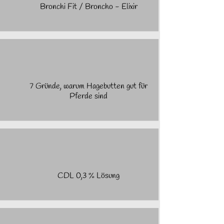
Bronchi Fit / Broncho - Elixir
7 Gründe, warum Hagebutten gut für
Pferde sind
CDL 0,3 % Lösung