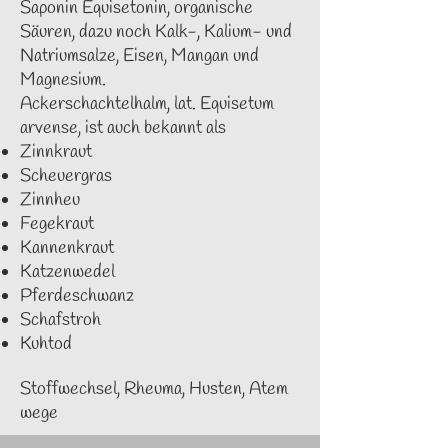
Saponin Equisetonin, organische
Säuren, dazu noch Kalk-, Kalium- und
Natriumsalze, Eisen, Mangan und
Magnesium.
Ackerschachtelhalm, lat. Equisetum
arvense, ist auch bekannt als
Zinnkraut
Scheuergras
Zinnheu
Fegekraut
Kannenkraut
Katzenwedel
Pferdeschwanz
Schafstroh
Kuhtod
Stoffwechsel
,
Rheuma
,
Husten
,
Atem
wege