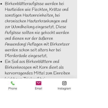
Birkenblätteraufgüsse werden bei
Hautleiden wie Flechten, Krätze und
sonstigen Hautunreinheiten, bei
chronischen Hauterkrankungen und
zur Wundheilung eingesetzt. Diese
Aufgüsse sollten nie gekocht werden
und dienen nur der äußeren
Anwendung! Auflagen mit Birkenteer
werden schon seit alters her bei
Pferderäude eingesetzt.
Ein Sud aus Birkenblättern und
Birkenknospen mit Korn dient als
hervorragendes Mittel zum Einreiben
(nicht zum Trinken!) bei
Gelenksschwellungen.
Phone
Email
Instagram
Inhaltsstoffe der Birke als Pflanze
Die Blätter enthalten einen hohen
Anteil an: