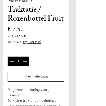
Productcode: H-21
Traktatie /
Rozenbottel Fruit
Prijs
€ 2,50
€ 0,50
/
50g
€ 0,50
incl.BTW
|
zzgl. Versand
per
50
Aantal
*
Gram
In winkelwagen
De gezonde beloning voor je
lieveling.
De kleine traktaties - beloningen