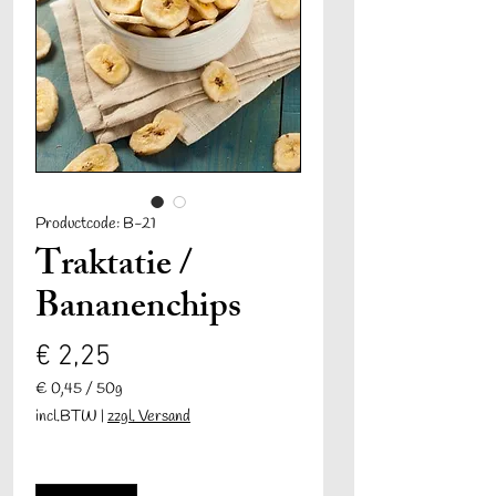
Productcode: B-21
Traktatie /
Bananenchips
Prijs
€ 2,25
€ 0,45
/
50g
€ 0,45
incl.BTW
|
zzgl. Versand
per
50
Aantal
*
Gram