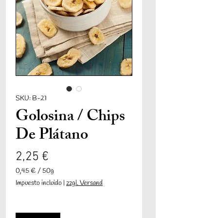
SKU: B-21
Golosina / Chips
De Plátano
Precio
2,25 €
0,45 €
/
50g
0,45 €
Impuesto incluido
|
zzgl. Versand
por
50
Cantidad
*
Gramos