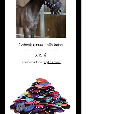
Cabestro nudo talla única
Precio
3,95 €
Impuesto incluido
|
zzgl. Versand