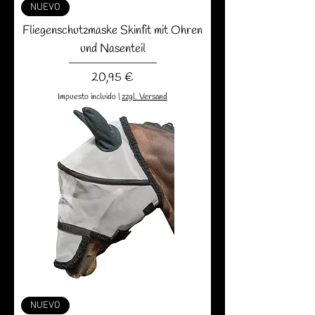
NUEVO
Fliegenschutzmaske Skinfit mit Ohren
und Nasenteil
Precio
20,95 €
Impuesto incluido
|
zzgl. Versand
NUEVO