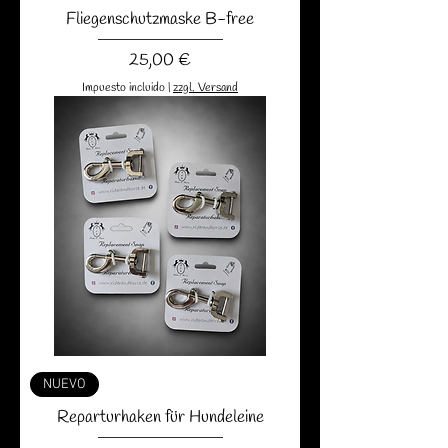
Fliegenschutzmaske B-free
Precio
25,00 €
Impuesto incluido
|
zzgl. Versand
NUEVO
Reparturhaken für Hundeleine