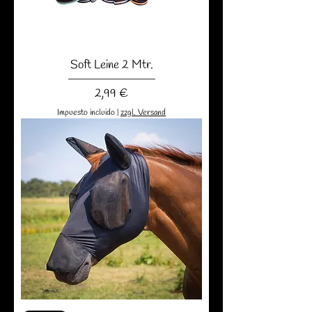
Soft Leine 2 Mtr.
Precio
2,99 €
Impuesto incluido
|
zzgl. Versand