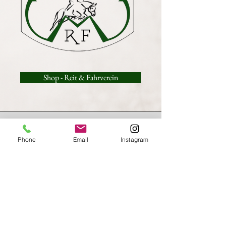
Shop - Reit & Fahrverein
Brauchst du Hilfe?
kontaktiere uns und lass dich
kostenlos beraten
.
Phone
Email
Instagram
info.riderandhorse@gmail.com
Service
Zahlung & Versand
Kontakt