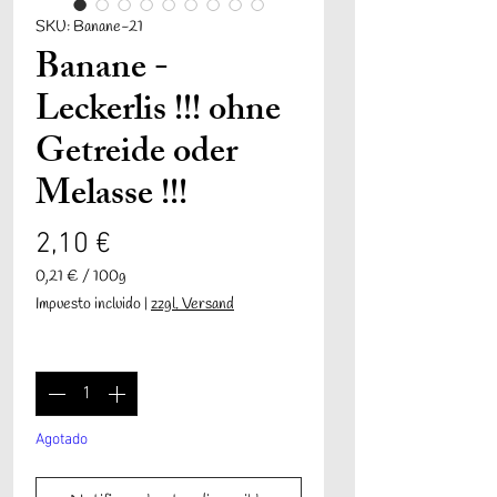
SKU: Banane-21
Banane -
Leckerlis !!! ohne
Getreide oder
Melasse !!!
Precio
2,10 €
0,21 €
/
100g
0,21 €
Impuesto incluido
|
zzgl. Versand
por
100
Cantidad
*
Gramos
Agotado