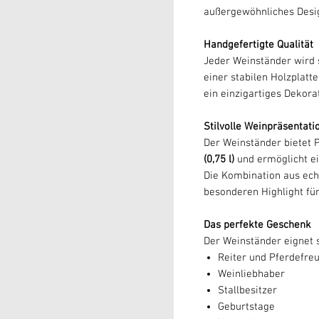
außergewöhnliches Desig
Handgefertigte Qualität
Jeder Weinständer wird s
einer stabilen Holzplatt
ein einzigartiges Dekora
Stilvolle Weinpräsentati
Der Weinständer bietet P
(0,75 l)
und ermöglicht e
Die Kombination aus ec
besonderen Highlight fü
Das perfekte Geschenk
Der Weinständer eignet 
Reiter und Pferdefre
Weinliebhaber
Stallbesitzer
Geburtstage