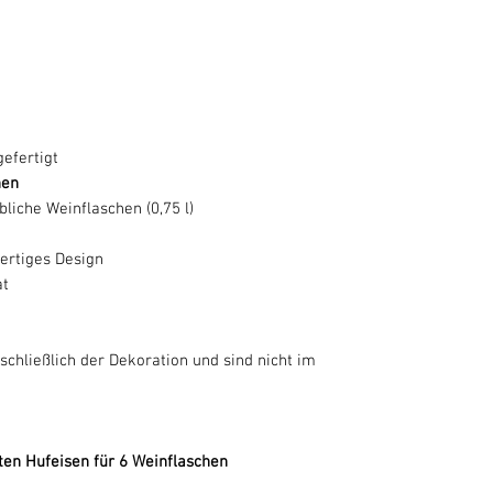
efertigt
hen
liche Weinflaschen (0,75 l)
ertiges Design
at
chließlich der Dekoration und sind nicht im
ten Hufeisen für 6 Weinflaschen