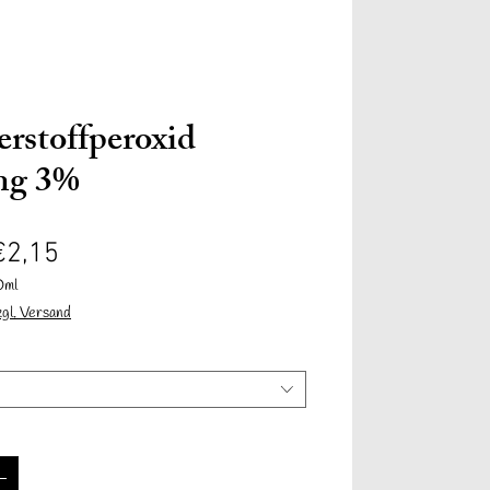
Anmelden
rstoffperoxid
ng 3%
Verkoopprijs
€2,15
Informationen
Contact
Mehr
0ml
zgl. Versand