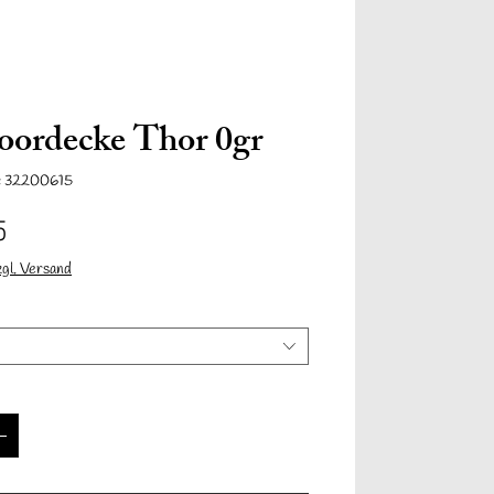
Anmelden
ordecke Thor 0gr
: 32200615
Prijs
5
zgl. Versand
Informationen
Contact
Mehr