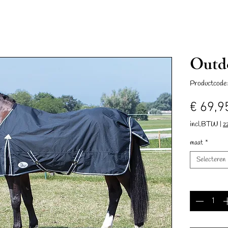
Outdo
Productcode
€ 69,9
incl.BTW
|
z
Neue Seite
Neue Seite
Geschenkkarte
Neue Seite
maat
*
Selecteren
Aantal
*