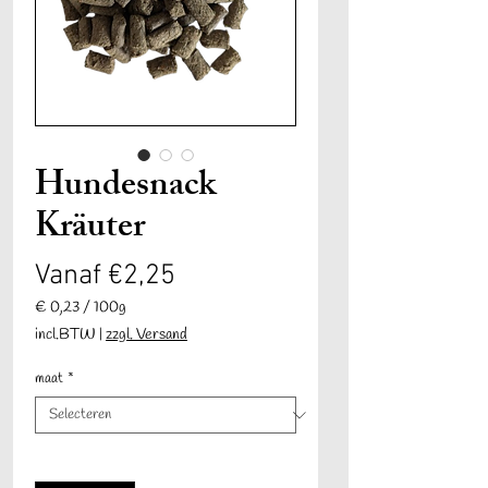
Hundesnack
Kräuter
Verkoopprijs
Vanaf
€2,25
€ 0,23
/
100g
€ 0,23
incl.BTW
|
zzgl. Versand
per
100
maat
*
Gram
Aantal
*