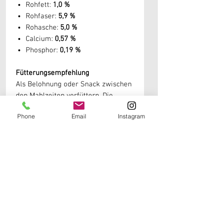
Rohfett:
1,0 %
Rohfaser:
5,9 %
Rohasche:
5,0 %
Calcium:
0,57 %
Phosphor:
0,19 %
Fütterungsempfehlung
Als Belohnung oder Snack zwischen
den Mahlzeiten verfüttern. Die
verfütterte Menge bei der täglichen
Phone
Email
Instagram
Futterration berücksichtigen. Bitte
stets ausreichend frisches
Trinkwasser bereitstellen.
Lagerung
Kühl, trocken und vor direkter
Sonneneinstrahlung geschützt
lagern. Nach dem Öffnen wieder gut
verschließen.