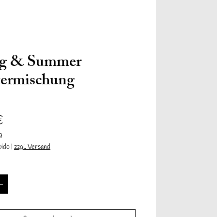
Anmelden
ng & Summer
termischung
Precio
€
ción
Contacto
Neue Seite
Mehr
g
uido
|
zzgl. Versand