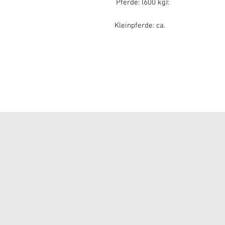
 14,4 %, Pferde: (600 kg):
ette · 5,7 % Kleinpferde: ca.