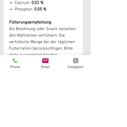
Calcium:
0,52 %
Phosphor:
0,55 %
Fütterungsempfehlung
Als Belohnung oder Snack zwischen
den Mahlzeiten verfüttern. Die
verfütterte Menge bei der täglichen
Futterration berücksichtigen. Bitte
stets ausreichend frisches
Trinkwasser bereitstellen.
Phone
Email
Instagram
Lagerung
Kühl, trocken und vor direkter
Sonneneinstrahlung geschützt
lagern. Nach dem Öffnen wieder gut
verschließen.
Weitere Informationen erhälst du in unseren
Produktdetails