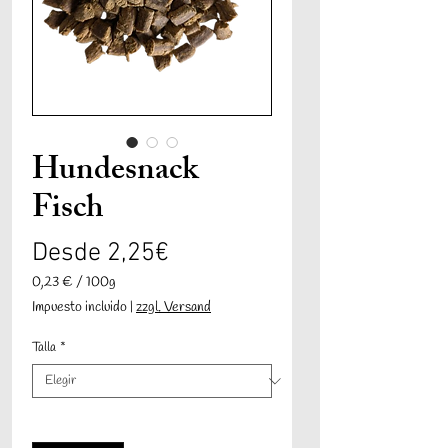
Hundesnack
Fisch
Precio
Desde
2,25€
de
0,23 €
/
100g
0,23 €
Impuesto incluido
|
zzgl. Versand
oferta
por
100
Talla
*
Gramos
Cantidad
*