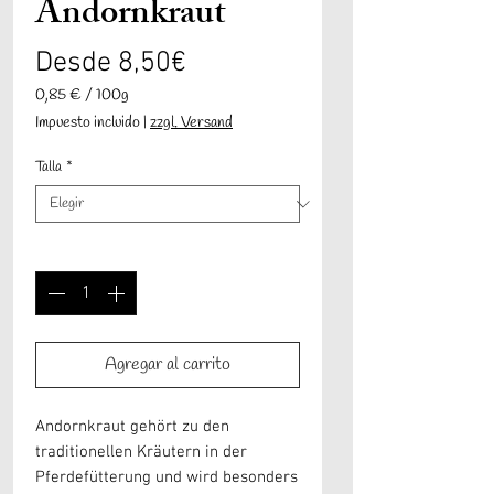
Andornkraut
Precio
Desde
8,50€
de
0,85 €
/
100g
0,85 €
Impuesto incluido
|
zzgl. Versand
oferta
por
100
Talla
*
Gramos
Cantidad
*
Agregar al carrito
Andornkraut gehört zu den
traditionellen Kräutern in der
Pferdefütterung und wird besonders