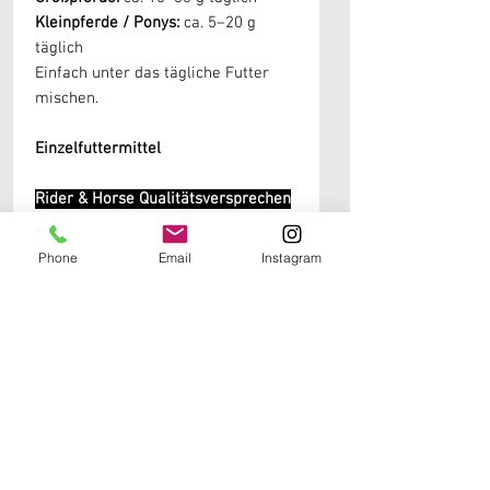
Kleinpferde / Ponys:
ca. 5–20 g
täglich
Einfach unter das tägliche Futter
mischen.
Einzelfuttermittel
Rider & Horse Qualitätsversprechen
✔ 100 % reines Andornkraut
✔ Ohne künstliche Zusätze
Phone
Email
Instagram
✔ Ohne Farb-, Aroma- oder
Konservierungsstoffe
✔ Schonend getrocknet
✔ Naturprodukt in Premiumqualität
für Pferde
Weitere Informationen erhälst du in unseren
Produktdetails
Sole Produkte