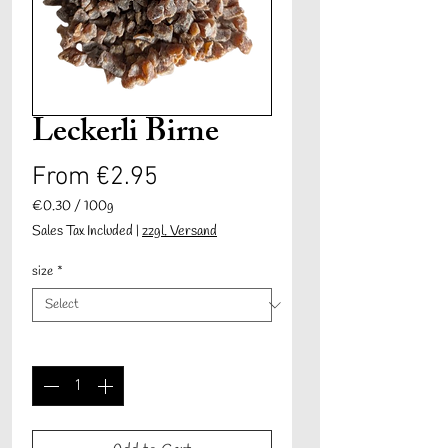
Leckerli Birne
Sale
From
€2.95
Price
€0.30
/
100g
€0.30
Sales Tax Included
|
zzgl. Versand
per
100
size
*
Grams
Quantity
*