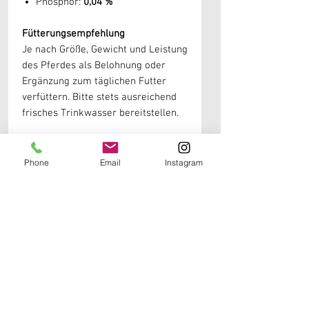
Phosphor:
0,04 %
Fütterungsempfehlung
Je nach Größe, Gewicht und Leistung
des Pferdes als Belohnung oder
Ergänzung zum täglichen Futter
verfüttern. Bitte stets ausreichend
frisches Trinkwasser bereitstellen.
Lagerung
Kühl, trocken und vor direkter
Phone
Email
Instagram
Sonneneinstrahlung geschützt
lagern. Nach dem Öffnen wieder gut
verschließen.
Weitere Informationen erhälst du in unseren
Produktdetails
Sole Produkte