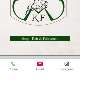
Shop - Reit & Fahrverein
Brauchst du Hilfe?
kontaktiere uns und lass dich
kostenlos beraten
.
Phone
Email
Instagram
info.riderandhorse@gmail.com
Service
Zahlung & Versand
Kontakt