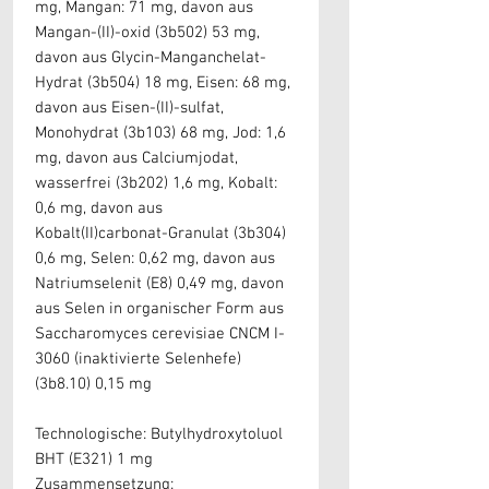
mg, Mangan: 71 mg, davon aus
Mangan-(II)-oxid (3b502) 53 mg,
davon aus Glycin-Manganchelat-
Hydrat (3b504) 18 mg, Eisen: 68 mg,
davon aus Eisen-(II)-sulfat,
Monohydrat (3b103) 68 mg, Jod: 1,6
mg, davon aus Calciumjodat,
wasserfrei (3b202) 1,6 mg, Kobalt:
0,6 mg, davon aus
Kobalt(II)carbonat-Granulat (3b304)
0,6 mg, Selen: 0,62 mg, davon aus
Natriumselenit (E8) 0,49 mg, davon
aus Selen in organischer Form aus
Saccharomyces cerevisiae CNCM I-
3060 (inaktivierte Selenhefe)
(3b8.10) 0,15 mg
Technologische: Butylhydroxytoluol
BHT (E321) 1 mg
Zusammensetzung: