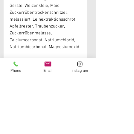
Gerste, Weizenkleie, Mais ,
Zuckerrübentrockenschnitzel,
melassiert, Leinextraktionsschrot,
Apfeltrester, Traubenzucker,
Zuckerrübenmelasse,
Calciumcarbonat, Natriumchlorid,
Natriumbicarbonat, Magnesiumoxid
Weitere Informationen erhälst du in unseren
Phone
Email
Instagram
Produktdetails
Sole Produkte