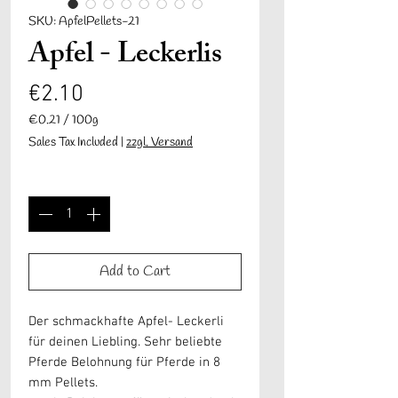
SKU: ApfelPellets-21
Apfel - Leckerlis
Price
€2.10
€0.21
/
100g
€0.21
Sales Tax Included
|
zzgl. Versand
per
100
Quantity
*
Grams
Add to Cart
Der schmackhafte Apfel- Leckerli
für deinen Liebling. Sehr beliebte
Pferde Belohnung für Pferde in 8
mm Pellets.