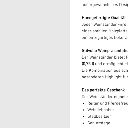
außergewöhnliches Desig
Handgefertigte Qualität
Jeder Weinständer wird s
einer stabilen Holzplatt
ein einzigartiges Dekora
Stilvolle Weinpräsentati
Der Weinständer bietet P
(0,75 l)
und ermöglicht e
Die Kombination aus ec
besonderen Highlight fü
Das perfekte Geschenk
Der Weinständer eignet 
Reiter und Pferdefre
Weinliebhaber
Stallbesitzer
Geburtstage