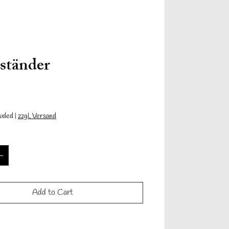
Anmelden
ständer
Price
0
luded
|
zzgl. Versand
Informationen
Contact
Mehr
Add to Cart