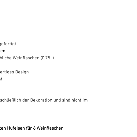
efertigt
hen
liche Weinflaschen (0,75 l)
ertiges Design
at
chließlich der Dekoration und sind nicht im
ten Hufeisen für 6 Weinflaschen