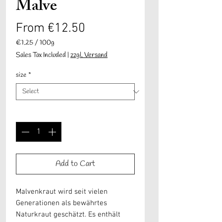
Malve
Sale
From
€12.50
Price
€1.25
/
100g
€1.25
Sales Tax Included
|
zzgl. Versand
per
100
size
*
Grams
Quantity
*
Add to Cart
Malvenkraut wird seit vielen
Generationen als bewährtes
Naturkraut geschätzt. Es enthält