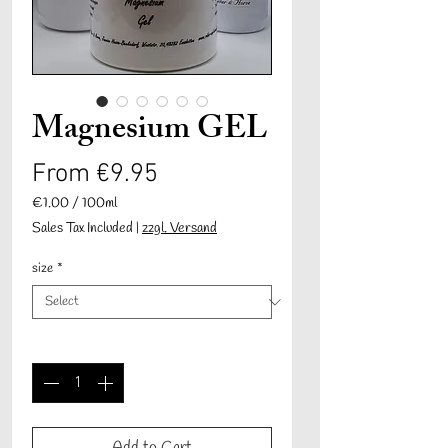
Magnesium GEL
Sale
From
€9.95
Price
€1.00
/
100ml
€1.00
Sales Tax Included
|
zzgl. Versand
per
100
size
*
Milliliters
Quantity
*
Add to Cart