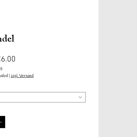
Anmelden
ndel
Sale
€6.00
Price
0g
luded
|
zzgl. Versand
Informationen
Contact
Mehr