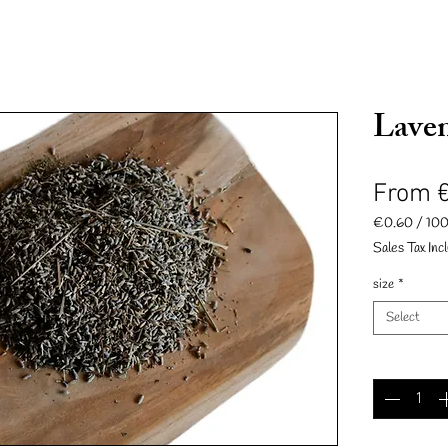
Lave
From
€0.60
/
10
€0.60
Sales Tax Inc
Neue Seite
Neue Seite
Geschenkkarte
Neue Seite
per
100
size
*
Grams
Select
Quantity
*