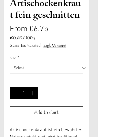
Artischockenkrau
t fein geschnitten
Sale
From
€6.75
Price
€0.68
/
100g
€0.68
Sales Tax Included
|
zzgl. Versand
per
100
size
*
Grams
Quantity
*
Add to Cart
Artischockenkraut ist ein bewährtes