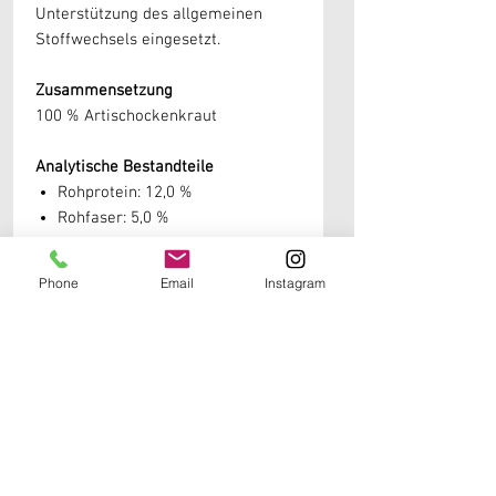
Unterstützung des allgemeinen
Stoffwechsels eingesetzt.
Zusammensetzung
100 % Artischockenkraut
Analytische Bestandteile
Rohprotein: 12,0 %
Rohfaser: 5,0 %
Fütterungsempfehlung
Phone
Email
Instagram
Großpferde:
ca. 30–50 g täglich
Kleinpferde / Ponys:
ca. 15–30 g
täglich
Einfach unter das tägliche Futter
mischen.
Einzelfuttermittel