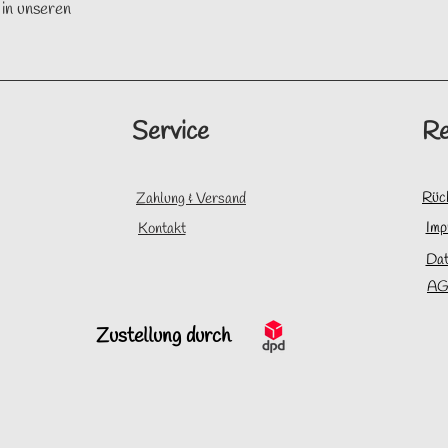
 in unseren
Service
Re
Rüc
Zahlung & Versand
Imp
Kontakt
Dat
AG
Zustellung durch