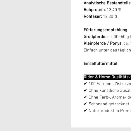
Analytische Bestandteile
Rohprotein:
13,40 %
Rohfaser:
12,30 %
Fütterungsempfehlung
Großpferde:
ca. 30–50 g 
Kleinpferde / Ponys:
ca. 
Einfach unter das täglic
Einzelfuttermittel
Rider & Horse Qualitäts
✔ 100 % reines Zistrose
✔ Ohne künstliche Zusät
✔ Ohne Farb-, Aroma- o
✔ Schonend getrocknet
✔ Naturprodukt in Premi