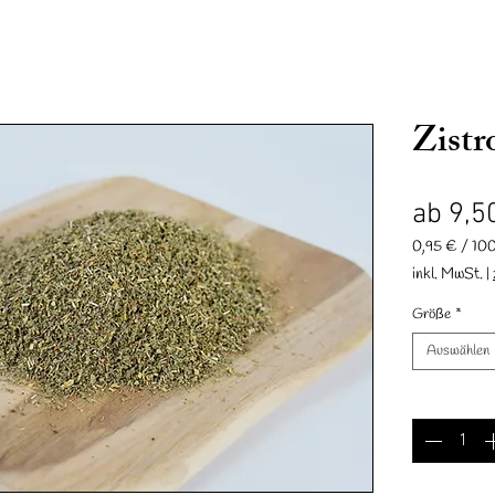
Zistr
ab
9,5
0,95 €
/
10
0,95 €
inkl. MwSt.
|
nd
Accessoires
Geschenkkarte
Reit & Fahrverein Mesum
pro
100
Größe
*
Gramm
Auswählen
Anzahl
*