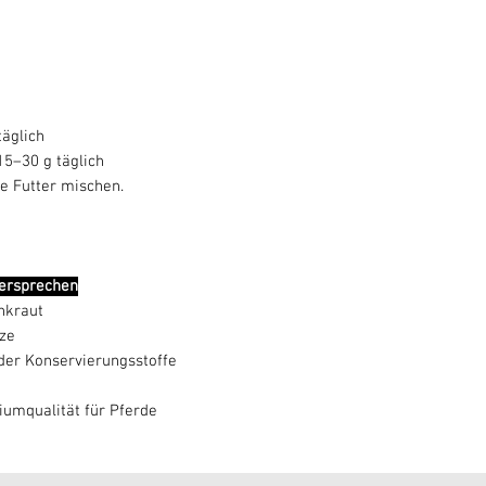
täglich
15–30 g täglich
he Futter mischen.
versprechen
nkraut
ze
der Konservierungsstoffe
umqualität für Pferde