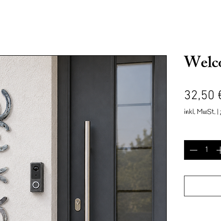
Welc
32,50 
inkl. MwSt.
|
nd
Accessoires
Geschenkkarte
Reit & Fahrverein Mesum
Anzahl
*