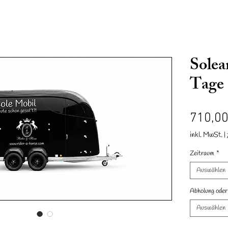
Solea
Tage
710,00
nd
Accessoires
Geschenkkarte
Reit & Fahrverein Mesum
inkl. MwSt.
|
Zeitraum
*
Auswählen
Abholung oder
Auswählen