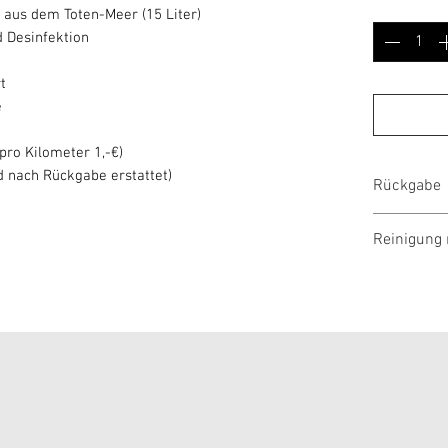
Anzahl
*
z aus dem Toten-Meer (15 Liter)
d Desinfektion
t
e
(pro Kilometer 1,-€)
d nach Rückgabe erstattet)
Rückgabe
Die Rückga
Reinigung 
Andernfall
von 20,- € 
Was bringt
Durch die 
Geruchssto
umgewande
geruchveru
sonst unzu
Ergebnis i
desinfizier