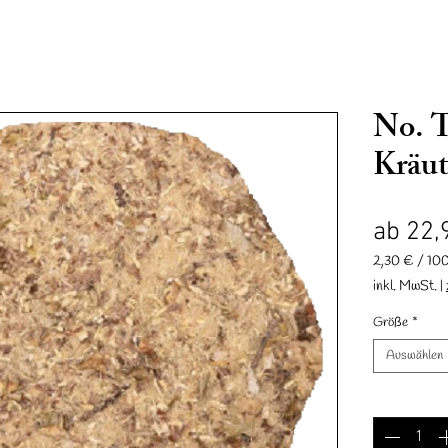
No. 
Kräu
ab
22,
nd
Accessoires
Geschenkkarte
Reit & Fahrverein Mesum
2,30 €
/
10
2,30 €
inkl. MwSt.
|
pro
100
Größe
*
Gramm
Auswählen
Anzahl
*