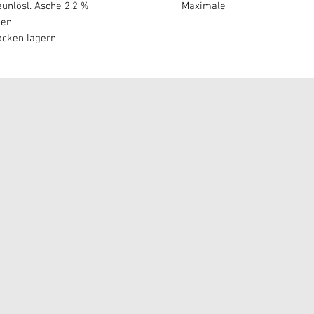
lzsäureunlösl. Asche 2,2 % Maximale
hen
ocken lagern.