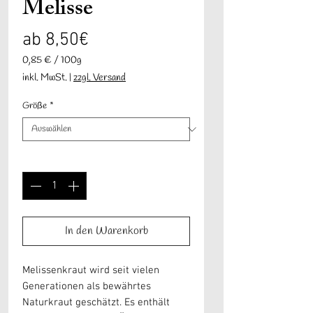
Melisse
Sale-
ab
8,50€
Preis
0,85 €
/
100g
0,85 €
inkl. MwSt.
|
zzgl. Versand
pro
100
Größe
*
Gramm
Anzahl
*
In den Warenkorb
Melissenkraut wird seit vielen
Generationen als bewährtes
Naturkraut geschätzt. Es enthält