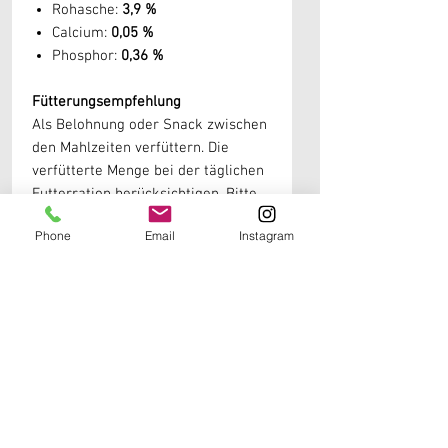
Rohasche:
3,9 %
Calcium:
0,05 %
Phosphor:
0,36 %
Fütterungsempfehlung
Als Belohnung oder Snack zwischen
den Mahlzeiten verfüttern. Die
verfütterte Menge bei der täglichen
Futterration berücksichtigen. Bitte
stets ausreichend frisches
Phone
Email
Instagram
Trinkwasser bereitstellen.
Lagerung
Kühl, trocken und vor direkter
Sonneneinstrahlung geschützt
lagern. Nach dem Öffnen wieder gut
verschließen.
Weitere Informationen erhälst du in unseren