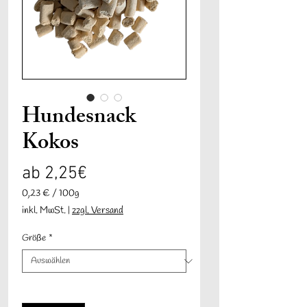
Hundesnack
Kokos
Sale-
ab
2,25€
Preis
0,23 €
/
100g
0,23 €
inkl. MwSt.
|
zzgl. Versand
pro
100
Größe
*
Gramm
Anzahl
*