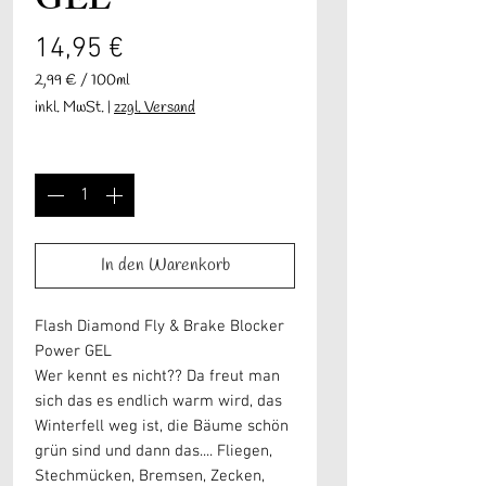
GEL
Preis
14,95 €
2,99 €
/
100ml
2,99 €
inkl. MwSt.
|
zzgl. Versand
pro
100
Anzahl
*
Milliliter
In den Warenkorb
Flash Diamond Fly & Brake Blocker
Power GEL
Wer kennt es nicht?? Da freut man
sich das es endlich warm wird, das
Winterfell weg ist, die Bäume schön
grün sind und dann das.... Fliegen,
Stechmücken, Bremsen, Zecken,