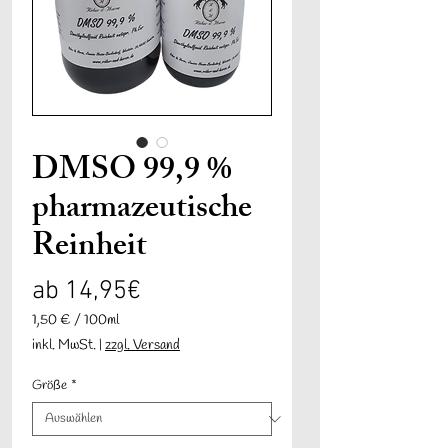
DMSO 99,9 %
pharmazeutische
Reinheit
Sale-
ab
14,95€
Preis
1,50 €
/
100ml
1,50 €
inkl. MwSt.
|
zzgl. Versand
pro
100
Größe
*
Milliliter