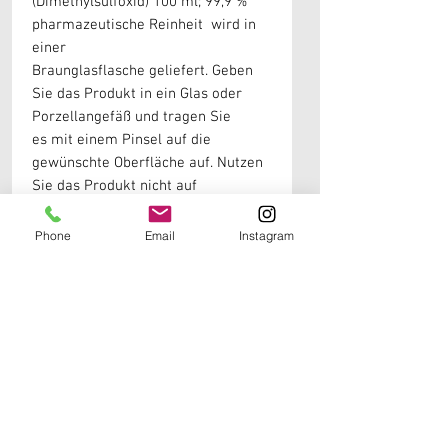
(Dimethylsulfoxid) 100 ml; 99,9 %
pharmazeutische Reinheit wird in
einer
Braunglasflasche geliefert. Geben
Sie das Produkt in ein Glas oder
Porzellangefäß und tragen Sie
es mit einem Pinsel auf die
gewünschte Oberfläche auf. Nutzen
Sie das Produkt nicht auf
sehr empfindlichen Oberflächen, da
es sich um ein Lösungsmittel
Phone
Email
Instagram
handelt und Schäden
verursachen kann. DMSO muss nicht
pur verwendet werden. Für die
Anwendung auf speziellen
Materialien empfehlen wir die
Verdünnung mit Wasser. Je nach
Dicke des Materials kann die
Dosierung unterschiedlich
vorgenommen werden.