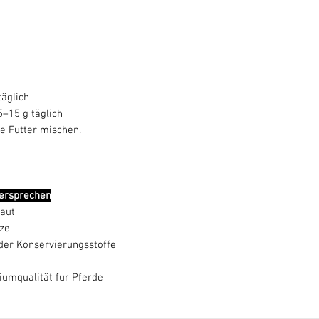
täglich
5–15 g täglich
he Futter mischen.
versprechen
aut
ze
der Konservierungsstoffe
umqualität für Pferde