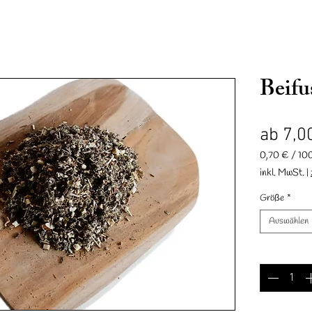
Beifu
ab
7,0
0,70 €
/
10
0,70 €
inkl. MwSt.
|
nd
Accessoires
Geschenkkarte
Reit & Fahrverein Mesum
pro
100
Größe
*
Gramm
Auswählen
Anzahl
*