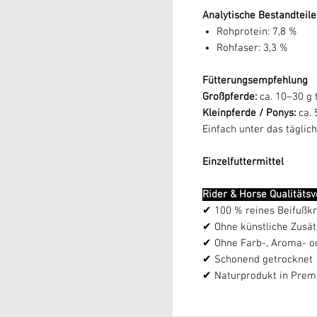
Analytische Bestandteile
Rohprotein: 7,8 %
Rohfaser: 3,3 %
Fütterungsempfehlung
Großpferde:
ca. 10–30 g 
Kleinpferde / Ponys:
ca. 
Einfach unter das täglic
Einzelfuttermittel
Rider & Horse Qualitäts
✔ 100 % reines Beifußkr
✔ Ohne künstliche Zusät
✔ Ohne Farb-, Aroma- o
✔ Schonend getrocknet
✔ Naturprodukt in Premi