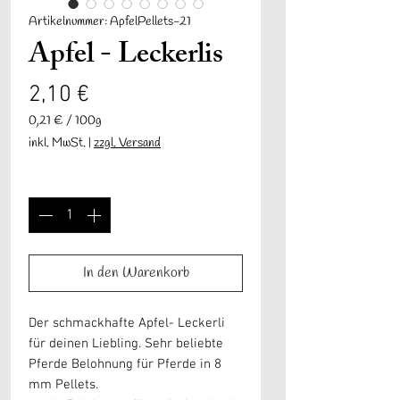
Artikelnummer: ApfelPellets-21
Apfel - Leckerlis
Preis
2,10 €
0,21 €
/
100g
0,21 €
inkl. MwSt.
|
zzgl. Versand
pro
100
Anzahl
*
Gramm
In den Warenkorb
Der schmackhafte Apfel- Leckerli
für deinen Liebling. Sehr beliebte
Pferde Belohnung für Pferde in 8
mm Pellets.