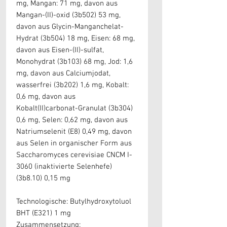
mg, Mangan: 71 mg, davon aus
Mangan-(II)-oxid (3b502) 53 mg,
davon aus Glycin-Manganchelat-
Hydrat (3b504) 18 mg, Eisen: 68 mg,
davon aus Eisen-(II)-sulfat,
Monohydrat (3b103) 68 mg, Jod: 1,6
mg, davon aus Calciumjodat,
wasserfrei (3b202) 1,6 mg, Kobalt:
0,6 mg, davon aus
Kobalt(II)carbonat-Granulat (3b304)
0,6 mg, Selen: 0,62 mg, davon aus
Natriumselenit (E8) 0,49 mg, davon
aus Selen in organischer Form aus
Saccharomyces cerevisiae CNCM I-
3060 (inaktivierte Selenhefe)
(3b8.10) 0,15 mg
Technologische: Butylhydroxytoluol
BHT (E321) 1 mg
Zusammensetzung: