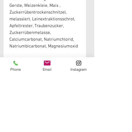
Gerste, Weizenkleie, Mais ,
Zuckerrübentrockenschnitzel,
melassiert, Leinextraktionsschrot,
Apfeltrester, Traubenzucker,
Zuckerrübenmelasse,
Calciumcarbonat, Natriumchlorid,
Natriumbicarbonat, Magnesiumoxid
Weitere Informationen erhälst du in unseren
Phone
Email
Instagram
Produktdetails
Sole Produkte